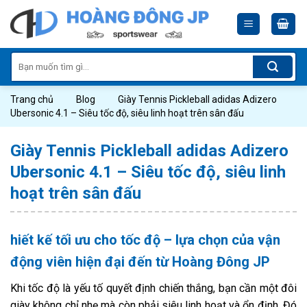
Skip
to
content
Tìm
kiếm:
Trang chủ
Blog
Giày Tennis Pickleball adidas Adizero
Ubersonic 4.1 – Siêu tốc độ, siêu linh hoạt trên sân đấu
Giày Tennis Pickleball adidas Adizero
Ubersonic 4.1 – Siêu tốc độ, siêu linh
hoạt trên sân đấu
hiết kế tối ưu cho tốc độ – lựa chọn của vận
động viên hiện đại đến từ Hoàng Đông JP
Khi tốc độ là yếu tố quyết định chiến thắng, bạn cần một đôi
giày không chỉ nhẹ mà còn phải siêu linh hoạt và ổn định. Đó