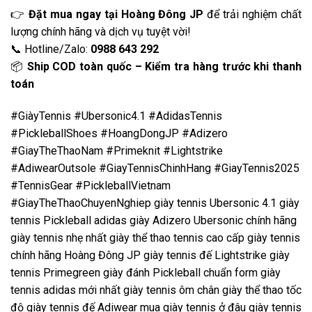
👉
Đặt mua ngay tại Hoàng Đông JP
để trải nghiệm chất
lượng chính hãng và dịch vụ tuyệt vời!
📞 Hotline/Zalo:
0988 643 292
📦
Ship COD toàn quốc – Kiểm tra hàng trước khi thanh
toán
#GiàyTennis #Ubersonic4.1 #AdidasTennis
#PickleballShoes #HoangDongJP #Adizero
#GiayTheThaoNam #Primeknit #Lightstrike
#AdiwearOutsole #GiayTennisChinhHang #GiayTennis2025
#TennisGear #PickleballVietnam
#GiayTheThaoChuyenNghiep giày tennis Ubersonic 4.1 giày
tennis Pickleball adidas giày Adizero Ubersonic chính hãng
giày tennis nhẹ nhất giày thể thao tennis cao cấp giày tennis
chính hãng Hoàng Đông JP giày tennis đế Lightstrike giày
tennis Primegreen giày đánh Pickleball chuẩn form giày
tennis adidas mới nhất giày tennis ôm chân giày thể thao tốc
độ giày tennis đế Adiwear mua giày tennis ở đâu giày tennis