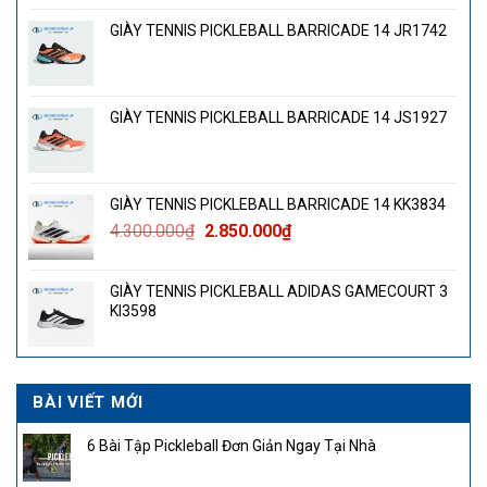
GIÀY TENNIS PICKLEBALL BARRICADE 14 JR1742
GIÀY TENNIS PICKLEBALL BARRICADE 14 JS1927
GIÀY TENNIS PICKLEBALL BARRICADE 14 KK3834
Giá
Giá
4.300.000
₫
2.850.000
₫
gốc
hiện
là:
tại
GIÀY TENNIS PICKLEBALL ADIDAS GAMECOURT 3
4.300.000₫.
là:
KI3598
2.850.000₫.
BÀI VIẾT MỚI
6 Bài Tập Pickleball Đơn Giản Ngay Tại Nhà