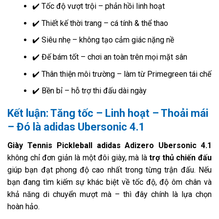
✔️ Tốc độ vượt trội – phản hồi linh hoạt
✔️ Thiết kế thời trang – cá tính & thể thao
✔️ Siêu nhẹ – không tạo cảm giác nặng nề
✔️ Đế bám tốt – chơi an toàn trên mọi mặt sân
✔️ Thân thiện môi trường – làm từ Primegreen tái chế
✔️ Bền bỉ – hỗ trợ thi đấu dài ngày
Kết luận: Tăng tốc – Linh hoạt – Thoải mái
– Đó là adidas Ubersonic 4.1
Giày Tennis Pickleball adidas Adizero Ubersonic 4.1
không chỉ đơn giản là một đôi giày, mà là
trợ thủ chiến đấu
giúp bạn đạt phong độ cao nhất trong từng trận đấu. Nếu
bạn đang tìm kiếm sự khác biệt về tốc độ, độ ôm chân và
khả năng di chuyển mượt mà – thì đây chính là lựa chọn
hoàn hảo.