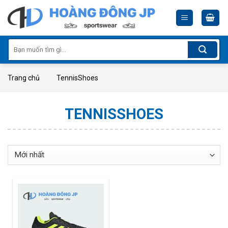
Skip
to
content
Tìm
kiếm:
Trang chủ
TennisShoes
TENNISSHOES