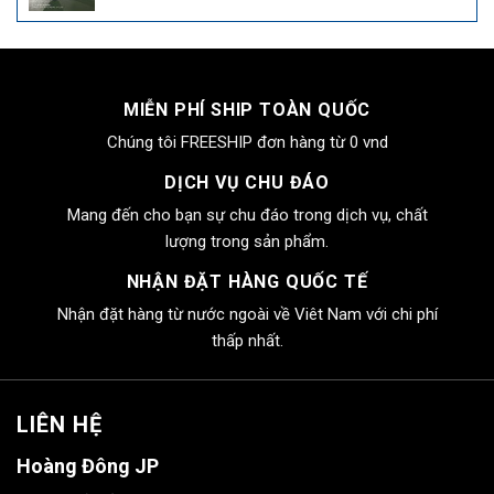
gốc
hiện
là:
tại
4.000.000₫.
là:
2.550.000₫.
MIỄN PHÍ SHIP TOÀN QUỐC
Chúng tôi FREESHIP đơn hàng từ 0 vnd
DỊCH VỤ CHU ĐÁO
Mang đến cho bạn sự chu đáo trong dịch vụ, chất
lượng trong sản phẩm.
NHẬN ĐẶT HÀNG QUỐC TẾ
Nhận đặt hàng từ nước ngoài về Viêt Nam với chi phí
thấp nhất.
LIÊN HỆ
Hoàng Đông JP