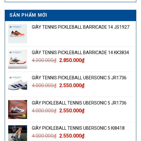
SẢN PHẨM MỚI
GIÀY TENNIS PICKLEBALL BARRICADE 14 JS1927
GIÀY TENNIS PICKLEBALL BARRICADE 14 KK3834
Giá
Giá
4.300.000
₫
2.850.000
₫
gốc
hiện
là:
tại
GIÀY TENNIS PICKLEBALL UBERSONIC 5 JR1736
4.300.000₫.
là:
Giá
Giá
4.000.000
₫
2.550.000
₫
2.850.000₫.
gốc
hiện
là:
tại
GIÀY PICKLEBALL TENNIS UBERSONIC 5 JR1736
4.000.000₫.
là:
Giá
Giá
4.000.000
₫
2.550.000
₫
2.550.000₫.
gốc
hiện
là:
tại
GIÀY PICKLEBALL TENNIS UBERSONIC 5 KI8418
4.000.000₫.
là:
Giá
Giá
4.000.000
₫
2.550.000
₫
2.550.000₫.