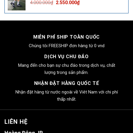
Giá
Giá
4.000.000
₫
2.550.000
₫
2.550.000₫.
gốc
hiện
là:
tại
4.000.000₫.
là:
2.550.000₫.
MIỄN PHÍ SHIP TOÀN QUỐC
Chúng tôi FREESHIP đơn hàng từ 0 vnd
DỊCH VỤ CHU ĐÁO
Mang đến cho bạn sự chu đáo trong dịch vụ, chất
lượng trong sản phẩm.
NHẬN ĐẶT HÀNG QUỐC TẾ
Nhận đặt hàng từ nước ngoài về Viêt Nam với chi phí
thấp nhất.
LIÊN HỆ
Hoàng Đông JP