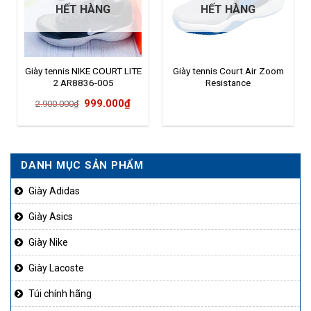
HẾT HÀNG
HẾT HÀNG
Giày tennis NIKE COURT LITE
Giày tennis Court Air Zoom
2 AR8836-005
Resistance
Giá
Giá
999.000
₫
2.900.000
₫
gốc
hiện
là:
tại
2.900.000₫.
là:
DANH MỤC SẢN PHẨM
999.000₫.
Giày Adidas
Giày Asics
Giày Nike
Giày Lacoste
Túi chính hãng