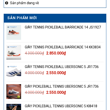
Sản phẩm đang về
SẢN PHẨM MỚI
GIÀY TENNIS PICKLEBALL BARRICADE 14 JS1927
GIÀY TENNIS PICKLEBALL BARRICADE 14 KK3834
Giá
Giá
4.300.000
₫
2.850.000
₫
gốc
hiện
là:
tại
GIÀY TENNIS PICKLEBALL UBERSONIC 5 JR1736
4.300.000₫.
là:
Giá
Giá
4.000.000
₫
2.550.000
₫
2.850.000₫.
gốc
hiện
là:
tại
GIÀY PICKLEBALL TENNIS UBERSONIC 5 JR1736
4.000.000₫.
là:
Giá
Giá
4.000.000
₫
2.550.000
₫
2.550.000₫.
gốc
hiện
là:
tại
GIÀY PICKLEBALL TENNIS UBERSONIC 5 KI8418
4.000.000₫.
là: