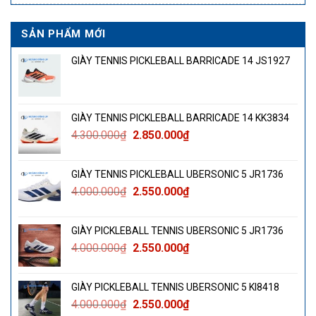
SẢN PHẨM MỚI
GIÀY TENNIS PICKLEBALL BARRICADE 14 JS1927
GIÀY TENNIS PICKLEBALL BARRICADE 14 KK3834
Giá
Giá
4.300.000
₫
2.850.000
₫
gốc
hiện
là:
tại
GIÀY TENNIS PICKLEBALL UBERSONIC 5 JR1736
4.300.000₫.
là:
Giá
Giá
4.000.000
₫
2.550.000
₫
2.850.000₫.
gốc
hiện
là:
tại
GIÀY PICKLEBALL TENNIS UBERSONIC 5 JR1736
4.000.000₫.
là:
Giá
Giá
4.000.000
₫
2.550.000
₫
2.550.000₫.
gốc
hiện
là:
tại
GIÀY PICKLEBALL TENNIS UBERSONIC 5 KI8418
4.000.000₫.
là:
Giá
Giá
4.000.000
₫
2.550.000
₫
2.550.000₫.