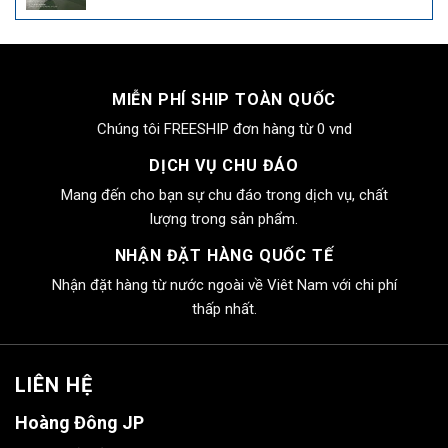
gốc
hiện
là:
tại
4.000.000₫.
là:
2.550.000₫.
MIỄN PHÍ SHIP TOÀN QUỐC
Chúng tôi FREESHIP đơn hàng từ 0 vnd
DỊCH VỤ CHU ĐÁO
Mang đến cho bạn sự chu đáo trong dịch vụ, chất
lượng trong sản phẩm.
NHẬN ĐẶT HÀNG QUỐC TẾ
Nhận đặt hàng từ nước ngoài về Viêt Nam với chi phí
thấp nhất.
LIÊN HỆ
Hoàng Đông JP