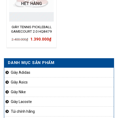
HẾT HÀNG
GIÀY TENNIS PICKLEBALL
GAMECOURT 2.0 HQ8479
Giá
Giá
1.390.000
₫
2.400.000
₫
gốc
hiện
là:
tại
2.400.000₫.
là:
DANH MỤC SẢN PHẨM
1.390.000₫.
Giày Adidas
Giày Asics
Giày Nike
Giày Lacoste
Túi chính hãng