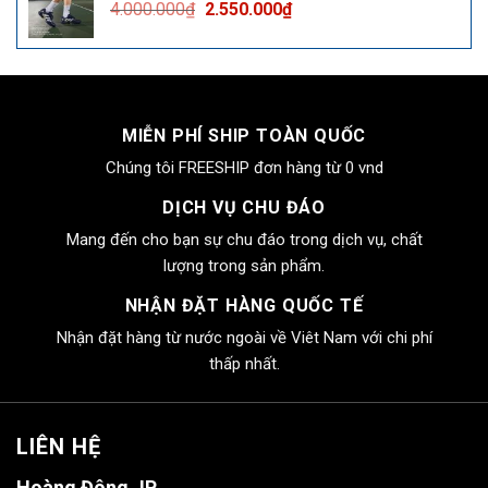
Giá
Giá
4.000.000
₫
2.550.000
₫
2.550.000₫.
gốc
hiện
là:
tại
4.000.000₫.
là:
2.550.000₫.
MIỄN PHÍ SHIP TOÀN QUỐC
Chúng tôi FREESHIP đơn hàng từ 0 vnd
DỊCH VỤ CHU ĐÁO
Mang đến cho bạn sự chu đáo trong dịch vụ, chất
lượng trong sản phẩm.
NHẬN ĐẶT HÀNG QUỐC TẾ
Nhận đặt hàng từ nước ngoài về Viêt Nam với chi phí
thấp nhất.
LIÊN HỆ
Hoàng Đông JP