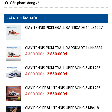
Sản phẩm đang về
SẢN PHẨM MỚI
GIÀY TENNIS PICKLEBALL BARRICADE 14 JS1927
GIÀY TENNIS PICKLEBALL BARRICADE 14 KK3834
Giá
Giá
4.300.000
₫
2.850.000
₫
gốc
hiện
là:
tại
GIÀY TENNIS PICKLEBALL UBERSONIC 5 JR1736
4.300.000₫.
là:
Giá
Giá
4.000.000
₫
2.550.000
₫
2.850.000₫.
gốc
hiện
là:
tại
GIÀY PICKLEBALL TENNIS UBERSONIC 5 JR1736
4.000.000₫.
là:
Giá
Giá
4.000.000
₫
2.550.000
₫
2.550.000₫.
gốc
hiện
là:
tại
GIÀY PICKLEBALL TENNIS UBERSONIC 5 KI8418
4.000.000₫.
là: