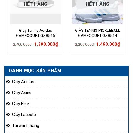
HẾT HÀNG
HẾT HÀNG
Giày Tennis Adidas
GIÀY TENNIS PICKLEBALL
GAMECOURT GZ8515
GAMECOURT GZ8514
Giá
Giá
Giá
Giá
1.390.000
₫
1.490.000
₫
2.400.000
₫
2.200.000
₫
gốc
hiện
gốc
hiện
là:
tại
là:
tại
2.400.000₫.
là:
2.200.000₫.
là:
DANH MỤC SẢN PHẨM
1.390.000₫.
1.490
Giày Adidas
Giày Asics
Giày Nike
Giày Lacoste
Túi chính hãng