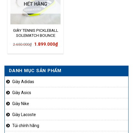
HẾT HÀNG
GIÀY TENNIS PICKLEBALL
SOLEMATCH BOUNCE
GY7645
Giá
Giá
1.899.000
₫
2.650.000
₫
gốc
hiện
là:
tại
2.650.000₫.
là:
DANH MỤC SẢN PHẨM
1.899.000₫.
Giày Adidas
Giày Asics
Giày Nike
Giày Lacoste
Túi chính hãng