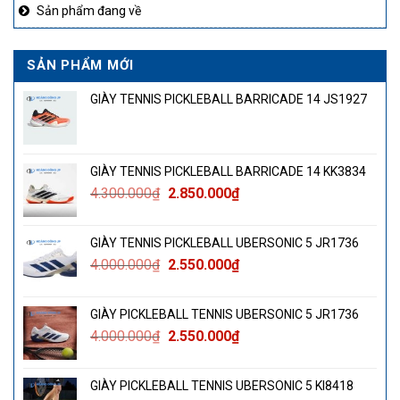
Sản phẩm đang về
SẢN PHẨM MỚI
GIÀY TENNIS PICKLEBALL BARRICADE 14 JS1927
GIÀY TENNIS PICKLEBALL BARRICADE 14 KK3834
Giá
Giá
4.300.000
₫
2.850.000
₫
gốc
hiện
là:
tại
GIÀY TENNIS PICKLEBALL UBERSONIC 5 JR1736
4.300.000₫.
là:
Giá
Giá
4.000.000
₫
2.550.000
₫
2.850.000₫.
gốc
hiện
là:
tại
GIÀY PICKLEBALL TENNIS UBERSONIC 5 JR1736
4.000.000₫.
là:
Giá
Giá
4.000.000
₫
2.550.000
₫
2.550.000₫.
gốc
hiện
là:
tại
GIÀY PICKLEBALL TENNIS UBERSONIC 5 KI8418
4.000.000₫.
là: