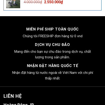
Giá
Giá
4.000.000
₫
2.550.000
₫
2.550.000₫.
gốc
hiện
là:
tại
4.000.000₫.
là:
2.550.000₫.
MIỄN PHÍ SHIP TOÀN QUỐC
Chúng tôi FREESHIP đơn hàng từ 0 vnd
DỊCH VỤ CHU ĐÁO
Mang đến cho bạn sự chu đáo trong dịch vụ, chất
lượng trong sản phẩm.
NHẬN ĐẶT HÀNG QUỐC TẾ
Nhận đặt hàng từ nước ngoài về Viêt Nam với chi phí
thấp nhất.
LIÊN HỆ
Hoàng Đông JP