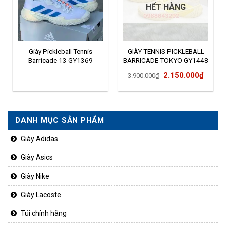
HẾT HÀNG
Giày Pickleball Tennis
GIÀY TENNIS PICKLEBALL
Barricade 13 GY1369
BARRICADE TOKYO GY1448
Giá
Giá
2.150.000
₫
3.900.000
₫
gốc
hiện
là:
tại
3.900.000₫.
là:
DANH MỤC SẢN PHẨM
2.150
Giày Adidas
Giày Asics
Giày Nike
Giày Lacoste
Túi chính hãng