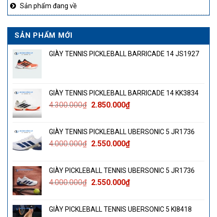
Sản phẩm đang về
SẢN PHẨM MỚI
GIÀY TENNIS PICKLEBALL BARRICADE 14 JS1927
GIÀY TENNIS PICKLEBALL BARRICADE 14 KK3834
Giá
Giá
4.300.000
₫
2.850.000
₫
gốc
hiện
là:
tại
GIÀY TENNIS PICKLEBALL UBERSONIC 5 JR1736
4.300.000₫.
là:
Giá
Giá
4.000.000
₫
2.550.000
₫
2.850.000₫.
gốc
hiện
là:
tại
GIÀY PICKLEBALL TENNIS UBERSONIC 5 JR1736
4.000.000₫.
là:
Giá
Giá
4.000.000
₫
2.550.000
₫
2.550.000₫.
gốc
hiện
là:
tại
GIÀY PICKLEBALL TENNIS UBERSONIC 5 KI8418
4.000.000₫.
là: