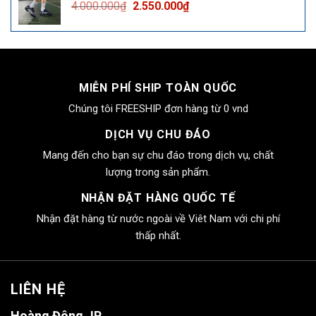
Giá
Giá
4.000.000
₫
2.550.000
₫
2.550.000₫.
gốc
hiện
là:
tại
4.000.000₫.
là:
2.550.000₫.
MIỄN PHÍ SHIP TOÀN QUỐC
Chúng tôi FREESHIP đơn hàng từ 0 vnd
DỊCH VỤ CHU ĐÁO
Mang đến cho bạn sự chu đáo trong dịch vụ, chất
lượng trong sản phẩm.
NHẬN ĐẶT HÀNG QUỐC TẾ
Nhận đặt hàng từ nước ngoài về Viêt Nam với chi phí
thấp nhất.
LIÊN HỆ
Hoàng Đông JP