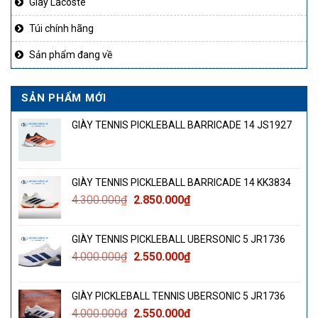
Giày Lacoste
Túi chính hãng
Sản phẩm đang về
SẢN PHẨM MỚI
GIÀY TENNIS PICKLEBALL BARRICADE 14 JS1927
GIÀY TENNIS PICKLEBALL BARRICADE 14 KK3834
Giá
Giá
4.300.000
₫
2.850.000
₫
gốc
hiện
là:
tại
GIÀY TENNIS PICKLEBALL UBERSONIC 5 JR1736
4.300.000₫.
là:
Giá
Giá
4.000.000
₫
2.550.000
₫
2.850.000₫.
gốc
hiện
là:
tại
GIÀY PICKLEBALL TENNIS UBERSONIC 5 JR1736
4.000.000₫.
là:
Giá
Giá
4.000.000
₫
2.550.000
₫
2.550.000₫.