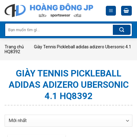
Skip
to
content
Tìm
kiếm:
Trang chủ
Giày Tennis Pickleball adidas adizero Ubersonic 4.1
HQ8392
GIÀY TENNIS PICKLEBALL
ADIDAS ADIZERO UBERSONIC
4.1 HQ8392