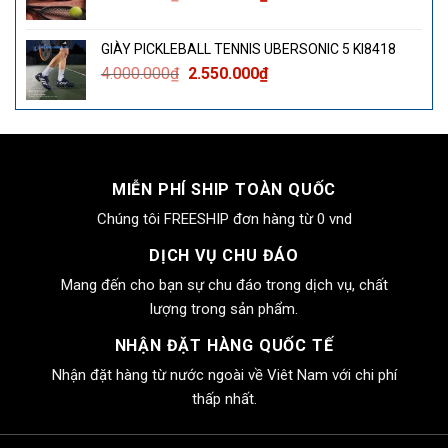
gốc
hiện
là:
tại
GIÀY PICKLEBALL TENNIS UBERSONIC 5 KI8418
4.000.000₫.
là:
Giá
Giá
4.000.000
₫
2.550.000
₫
2.550.000₫.
gốc
hiện
là:
tại
4.000.000₫.
là:
2.550.000₫.
MIỄN PHÍ SHIP TOÀN QUỐC
Chúng tôi FREESHIP đơn hàng từ 0 vnd
DỊCH VỤ CHU ĐÁO
Mang đến cho bạn sự chu đáo trong dịch vụ, chất
lượng trong sản phẩm.
NHẬN ĐẶT HÀNG QUỐC TẾ
Nhận đặt hàng từ nước ngoài về Viêt Nam với chi phí
thấp nhất.