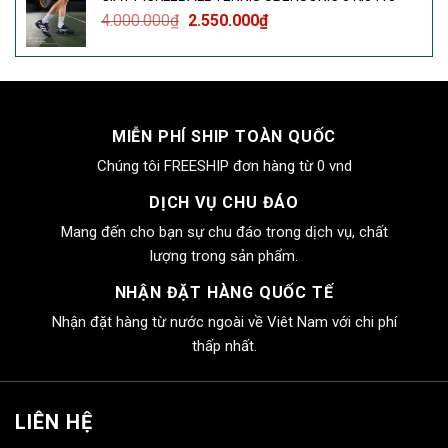
4.000.000₫.
là:
Giá
Giá
4.000.000
₫
2.550.000
₫
2.550.000₫.
gốc
hiện
là:
tại
4.000.000₫.
là:
2.550.000₫.
MIỄN PHÍ SHIP TOÀN QUỐC
Chúng tôi FREESHIP đơn hàng từ 0 vnd
DỊCH VỤ CHU ĐÁO
Mang đến cho bạn sự chu đáo trong dịch vụ, chất
lượng trong sản phẩm.
NHẬN ĐẶT HÀNG QUỐC TẾ
Nhận đặt hàng từ nước ngoài về Viêt Nam với chi phí
thấp nhất.
LIÊN HỆ