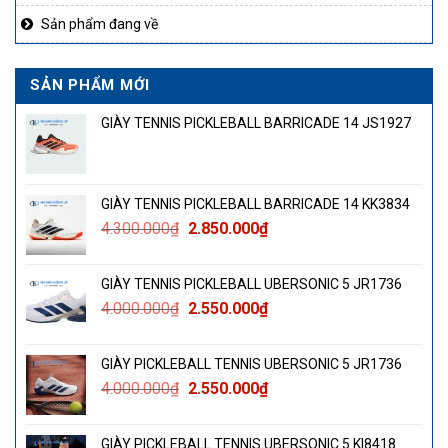
Sản phẩm đang về
SẢN PHẨM MỚI
GIÀY TENNIS PICKLEBALL BARRICADE 14 JS1927
GIÀY TENNIS PICKLEBALL BARRICADE 14 KK3834
Giá
Giá
4.300.000
₫
2.850.000
₫
gốc
hiện
là:
tại
GIÀY TENNIS PICKLEBALL UBERSONIC 5 JR1736
4.300.000₫.
là:
Giá
Giá
4.000.000
₫
2.550.000
₫
2.850.000₫.
gốc
hiện
là:
tại
GIÀY PICKLEBALL TENNIS UBERSONIC 5 JR1736
4.000.000₫.
là:
Giá
Giá
4.000.000
₫
2.550.000
₫
2.550.000₫.
gốc
hiện
là:
tại
GIÀY PICKLEBALL TENNIS UBERSONIC 5 KI8418