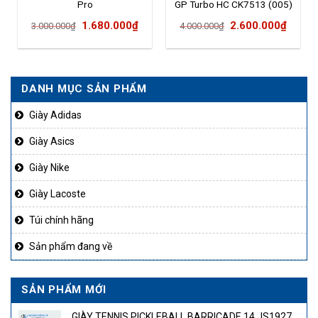
Pro
GP Turbo HC CK7513 (005)
Giá
Giá
Giá
Giá
1.680.000
₫
2.600.000
₫
3.000.000
₫
4.000.000
₫
gốc
hiện
gốc
hiện
là:
tại
là:
tại
3.000.000₫.
là:
4.000.000₫.
là:
DANH MỤC SẢN PHẨM
1.680.000₫.
2.600
Giày Adidas
Giày Asics
Giày Nike
Giày Lacoste
Túi chính hãng
Sản phẩm đang về
SẢN PHẨM MỚI
GIÀY TENNIS PICKLEBALL BARRICADE 14 JS1927