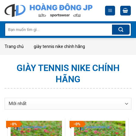
Skip
to
content
Tìm
kiếm:
Trang chủ
giày tennis nike chính hãng
GIÀY TENNIS NIKE CHÍNH
HÃNG
-0%
-0%