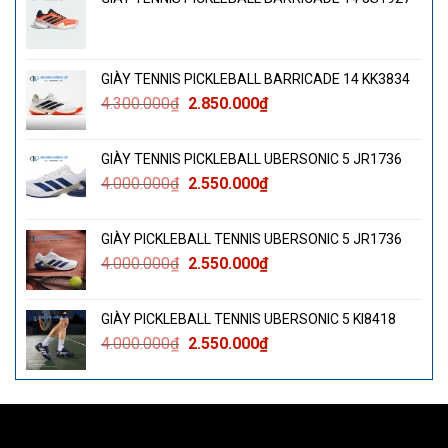
GIÀY TENNIS PICKLEBALL BARRICADE 14 KK3834
Giá
Giá
4.300.000
₫
2.850.000
₫
gốc
hiện
là:
tại
GIÀY TENNIS PICKLEBALL UBERSONIC 5 JR1736
4.300.000₫.
là:
Giá
Giá
4.000.000
₫
2.550.000
₫
2.850.000₫.
gốc
hiện
là:
tại
GIÀY PICKLEBALL TENNIS UBERSONIC 5 JR1736
4.000.000₫.
là:
Giá
Giá
4.000.000
₫
2.550.000
₫
2.550.000₫.
gốc
hiện
là:
tại
GIÀY PICKLEBALL TENNIS UBERSONIC 5 KI8418
4.000.000₫.
là:
Giá
Giá
4.000.000
₫
2.550.000
₫
2.550.000₫.
gốc
hiện
là:
tại
4.000.000₫.
là:
2.550.000₫.