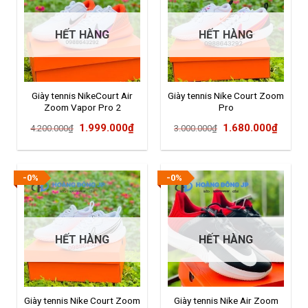
HẾT HÀNG
HẾT HÀNG
Giày tennis NikeCourt Air
Giày tennis Nike Court Zoom
Zoom Vapor Pro 2
Pro
Giá
Giá
Giá
Giá
1.999.000
₫
1.680.000
₫
4.200.000
₫
3.000.000
₫
gốc
hiện
gốc
hiện
là:
tại
là:
tại
4.200.000₫.
là:
3.000.000₫.
là:
-0%
-0%
1.999.000₫.
1.680
HẾT HÀNG
HẾT HÀNG
Giày tennis Nike Court Zoom
Giày tennis Nike Air Zoom