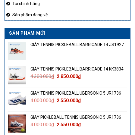
Túi chính hãng
Sản phẩm đang về
SẢN PHẨM MỚI
GIÀY TENNIS PICKLEBALL BARRICADE 14 JS1927
GIÀY TENNIS PICKLEBALL BARRICADE 14 KK3834
Giá
Giá
4.300.000
₫
2.850.000
₫
gốc
hiện
là:
tại
GIÀY TENNIS PICKLEBALL UBERSONIC 5 JR1736
4.300.000₫.
là:
Giá
Giá
4.000.000
₫
2.550.000
₫
2.850.000₫.
gốc
hiện
là:
tại
GIÀY PICKLEBALL TENNIS UBERSONIC 5 JR1736
4.000.000₫.
là:
Giá
Giá
4.000.000
₫
2.550.000
₫
2.550.000₫.
gốc
hiện