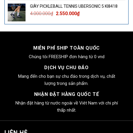
là:
tại
GIÀY PICKLEBALL TENNIS UBERSONIC 5 KI8418
4.000.000₫.
là:
Giá
Giá
4.000.000
₫
2.550.000
₫
2.550.000₫.
gốc
hiện
là:
tại
4.000.000₫.
là:
2.550.000₫.
MIỄN PHÍ SHIP TOÀN QUỐC
Chúng tôi FREESHIP đơn hàng từ 0 vnd
DỊCH VỤ CHU ĐÁO
Mang đến cho bạn sự chu đáo trong dịch vụ, chất
lượng trong sản phẩm.
NHẬN ĐẶT HÀNG QUỐC TẾ
Nhận đặt hàng từ nước ngoài về Viêt Nam với chi phí
thấp nhất.
LIÊN HỆ