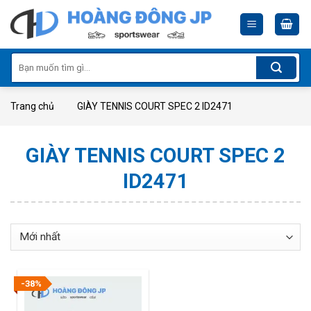
Skip
to
content
Tìm
kiếm:
Trang chủ
GIÀY TENNIS COURT SPEC 2 ID2471
GIÀY TENNIS COURT SPEC 2
ID2471
-38%