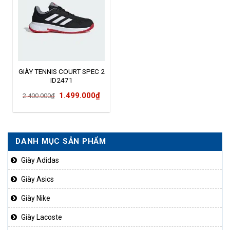
GIÀY TENNIS COURT SPEC 2
ID2471
Giá
Giá
1.499.000
₫
2.400.000
₫
gốc
hiện
là:
tại
2.400.000₫.
là:
DANH MỤC SẢN PHẨM
1.499.000₫.
Giày Adidas
Giày Asics
Giày Nike
Giày Lacoste