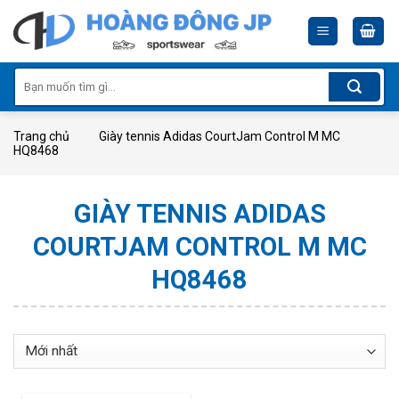
Skip
to
content
Tìm
kiếm:
Trang chủ
Giày tennis Adidas CourtJam Control M MC
HQ8468
GIÀY TENNIS ADIDAS
COURTJAM CONTROL M MC
HQ8468