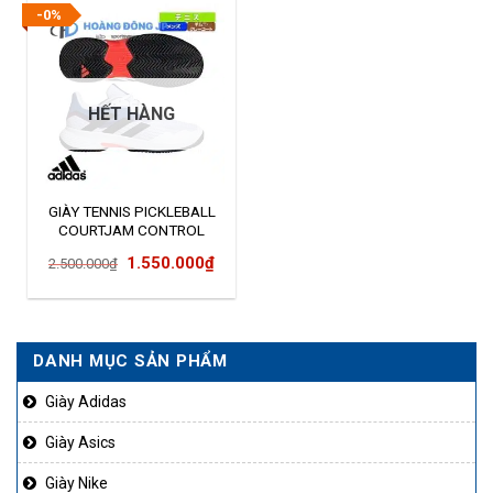
-0%
HẾT HÀNG
GIÀY TENNIS PICKLEBALL
COURTJAM CONTROL
HQ8468
Giá
Giá
1.550.000
₫
2.500.000
₫
gốc
hiện
là:
tại
2.500.000₫.
là:
DANH MỤC SẢN PHẨM
1.550.000₫.
Giày Adidas
Giày Asics
Giày Nike