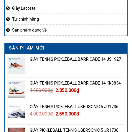
Giày Lacoste
Túi chính hãng
Sản phẩm đang về
SẢN PHẨM MỚI
GIÀY TENNIS PICKLEBALL BARRICADE 14 JS1927
GIÀY TENNIS PICKLEBALL BARRICADE 14 KK3834
Giá
Giá
4.300.000
₫
2.850.000
₫
gốc
hiện
là:
tại
GIÀY TENNIS PICKLEBALL UBERSONIC 5 JR1736
4.300.000₫.
là:
Giá
Giá
4.000.000
₫
2.550.000
₫
2.850.000₫.
gốc
hiện
là:
tại
GIÀY PICKLEBALL TENNIS UBERSONIC 5 JR1736