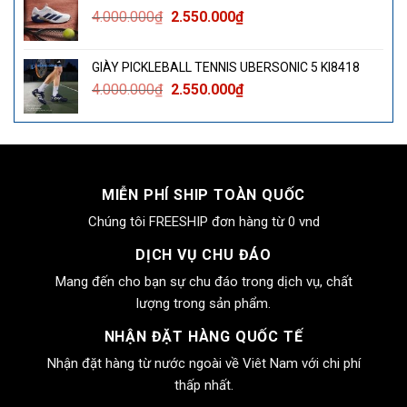
4.000.000₫.
là:
Giá
Giá
4.000.000
₫
2.550.000
₫
2.550.000₫.
gốc
hiện
là:
tại
GIÀY PICKLEBALL TENNIS UBERSONIC 5 KI8418
4.000.000₫.
là:
Giá
Giá
4.000.000
₫
2.550.000
₫
2.550.000₫.
gốc
hiện
là:
tại
4.000.000₫.
là:
2.550.000₫.
MIỄN PHÍ SHIP TOÀN QUỐC
Chúng tôi FREESHIP đơn hàng từ 0 vnd
DỊCH VỤ CHU ĐÁO
Mang đến cho bạn sự chu đáo trong dịch vụ, chất
lượng trong sản phẩm.
NHẬN ĐẶT HÀNG QUỐC TẾ
Nhận đặt hàng từ nước ngoài về Viêt Nam với chi phí
thấp nhất.