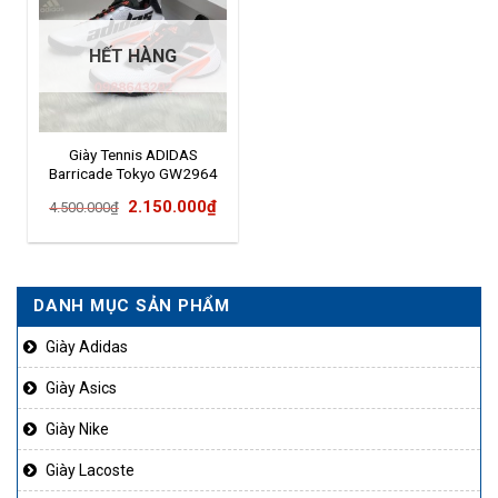
HẾT HÀNG
Giày Tennis ADIDAS
Barricade Tokyo GW2964
Giá
Giá
2.150.000
₫
4.500.000
₫
gốc
hiện
là:
tại
4.500.000₫.
là:
DANH MỤC SẢN PHẨM
2.150.000₫.
Giày Adidas
Giày Asics
Giày Nike
Giày Lacoste