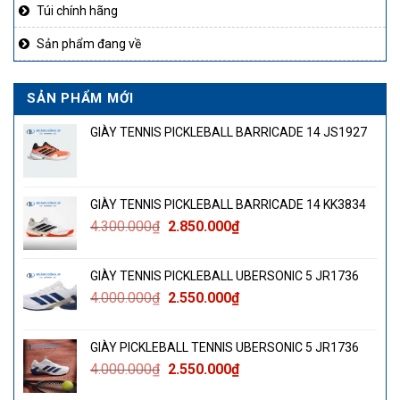
Túi chính hãng
Sản phẩm đang về
SẢN PHẨM MỚI
GIÀY TENNIS PICKLEBALL BARRICADE 14 JS1927
GIÀY TENNIS PICKLEBALL BARRICADE 14 KK3834
Giá
Giá
4.300.000
₫
2.850.000
₫
gốc
hiện
là:
tại
GIÀY TENNIS PICKLEBALL UBERSONIC 5 JR1736
4.300.000₫.
là:
Giá
Giá
4.000.000
₫
2.550.000
₫
2.850.000₫.
gốc
hiện
là:
tại
GIÀY PICKLEBALL TENNIS UBERSONIC 5 JR1736
4.000.000₫.
là:
Giá
Giá
4.000.000
₫
2.550.000
₫
2.550.000₫.
gốc
hiện