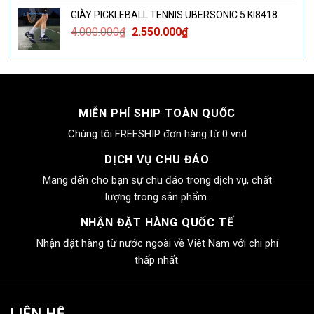
là:
tại
GIÀY PICKLEBALL TENNIS UBERSONIC 5 KI8418
4.000.000₫.
là:
Giá
Giá
4.000.000
₫
2.550.000
₫
2.550.000₫.
gốc
hiện
là:
tại
4.000.000₫.
là:
2.550.000₫.
MIỄN PHÍ SHIP TOÀN QUỐC
Chúng tôi FREESHIP đơn hàng từ 0 vnd
DỊCH VỤ CHU ĐÁO
Mang đến cho bạn sự chu đáo trong dịch vụ, chất
lượng trong sản phẩm.
NHẬN ĐẶT HÀNG QUỐC TẾ
Nhận đặt hàng từ nước ngoài về Viêt Nam với chi phí
thấp nhất.
LIÊN HỆ