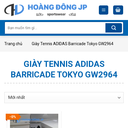
Skip
to
content
Tìm
kiếm:
Trang chủ
Giày Tennis ADIDAS Barricade Tokyo GW2964
GIÀY TENNIS ADIDAS
BARRICADE TOKYO GW2964
-0%