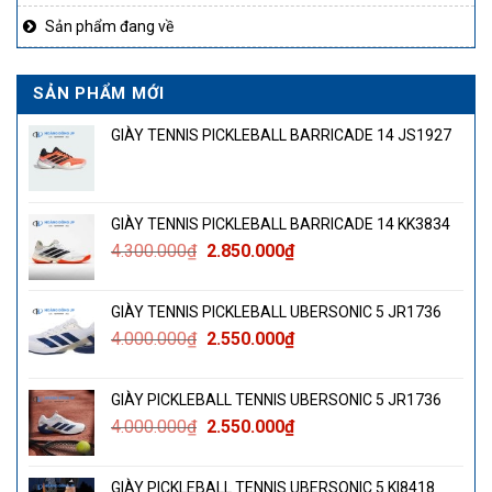
Sản phẩm đang về
SẢN PHẨM MỚI
GIÀY TENNIS PICKLEBALL BARRICADE 14 JS1927
GIÀY TENNIS PICKLEBALL BARRICADE 14 KK3834
Giá
Giá
4.300.000
₫
2.850.000
₫
gốc
hiện
là:
tại
GIÀY TENNIS PICKLEBALL UBERSONIC 5 JR1736
4.300.000₫.
là:
Giá
Giá
4.000.000
₫
2.550.000
₫
2.850.000₫.
gốc
hiện
là:
tại
GIÀY PICKLEBALL TENNIS UBERSONIC 5 JR1736
4.000.000₫.
là:
Giá
Giá
4.000.000
₫
2.550.000
₫
2.550.000₫.
gốc
hiện
là:
tại
GIÀY PICKLEBALL TENNIS UBERSONIC 5 KI8418