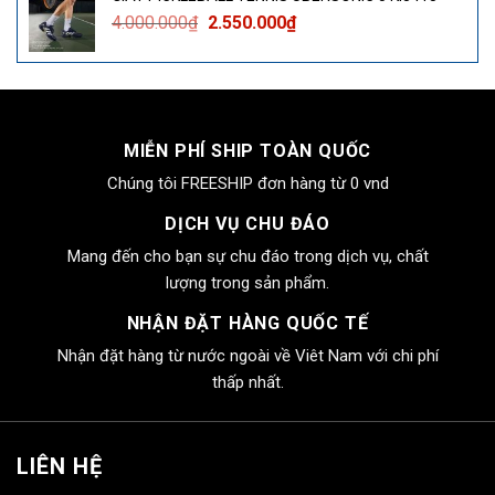
4.000.000₫.
là:
Giá
Giá
4.000.000
₫
2.550.000
₫
2.550.000₫.
gốc
hiện
là:
tại
4.000.000₫.
là:
2.550.000₫.
MIỄN PHÍ SHIP TOÀN QUỐC
Chúng tôi FREESHIP đơn hàng từ 0 vnd
DỊCH VỤ CHU ĐÁO
Mang đến cho bạn sự chu đáo trong dịch vụ, chất
lượng trong sản phẩm.
NHẬN ĐẶT HÀNG QUỐC TẾ
Nhận đặt hàng từ nước ngoài về Viêt Nam với chi phí
thấp nhất.
LIÊN HỆ