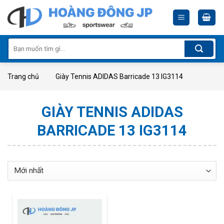
Skip
to
content
Tìm
kiếm:
Trang chủ
Giày Tennis ADIDAS Barricade 13 IG3114
GIÀY TENNIS ADIDAS
BARRICADE 13 IG3114