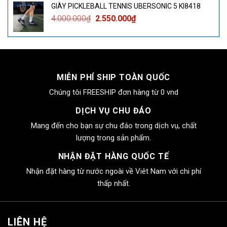
GIÀY PICKLEBALL TENNIS UBERSONIC 5 KI8418
4.000.000₫.
là:
Giá
Giá
4.000.000
₫
2.550.000
₫
2.550.000₫.
gốc
hiện
là:
tại
4.000.000₫.
là:
2.550.000₫.
MIỄN PHÍ SHIP TOÀN QUỐC
Chúng tôi FREESHIP đơn hàng từ 0 vnd
DỊCH VỤ CHU ĐÁO
Mang đến cho bạn sự chu đáo trong dịch vụ, chất
lượng trong sản phẩm.
NHẬN ĐẶT HÀNG QUỐC TẾ
Nhận đặt hàng từ nước ngoài về Viêt Nam với chi phí
thấp nhất.
LIÊN HỆ