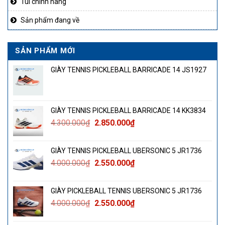
Túi chính hãng
Sản phẩm đang về
SẢN PHẨM MỚI
GIÀY TENNIS PICKLEBALL BARRICADE 14 JS1927
GIÀY TENNIS PICKLEBALL BARRICADE 14 KK3834
Giá
Giá
4.300.000
₫
2.850.000
₫
gốc
hiện
là:
tại
GIÀY TENNIS PICKLEBALL UBERSONIC 5 JR1736
4.300.000₫.
là:
Giá
Giá
4.000.000
₫
2.550.000
₫
2.850.000₫.
gốc
hiện
là:
tại
GIÀY PICKLEBALL TENNIS UBERSONIC 5 JR1736
4.000.000₫.
là:
Giá
Giá
4.000.000
₫
2.550.000
₫
2.550.000₫.
gốc
hiện
là:
tại