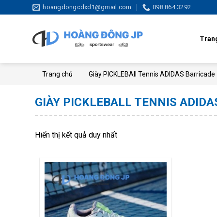
Skip
hoangdongcdxd1@gmail.com
098 864 3292
to
content
Tran
Trang chủ
Giày PICKLEBAll Tennis ADIDAS Barricade
GIÀY PICKLEBALL TENNIS ADIDA
Hiển thị kết quả duy nhất