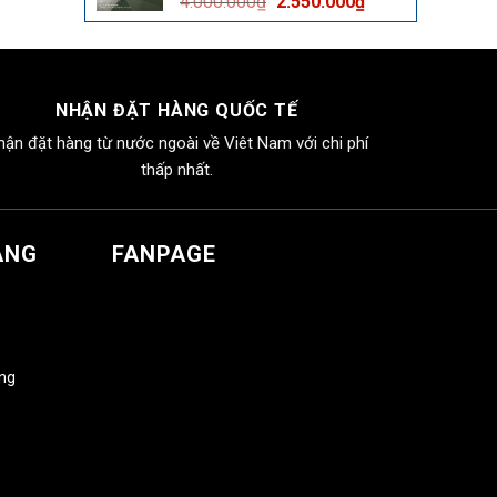
Giá
Giá
4.000.000
₫
2.550.000
₫
2.550.000₫.
gốc
hiện
là:
tại
4.000.000₫.
là:
2.550.000₫.
NHẬN ĐẶT HÀNG QUỐC TẾ
hận đặt hàng từ nước ngoài về Viêt Nam với chi phí
thấp nhất.
ÀNG
FANPAGE
àng