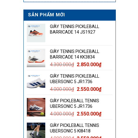
SẢN PHẨM MỚI
GIÀY TENNIS PICKLEBALL
BARRICADE 14 JS1927
GIÀY TENNIS PICKLEBALL
BARRICADE 14 KK3834
Giá
Giá
4.300.000
₫
2.850.000
₫
gốc
hiện
GIÀY TENNIS PICKLEBALL
là:
tại
UBERSONIC 5 JR1736
4.300.000₫.
là:
Giá
Giá
4.000.000
₫
2.550.000
₫
2.850.000₫.
gốc
hiện
GIÀY PICKLEBALL TENNIS
là:
tại
UBERSONIC 5 JR1736
4.000.000₫.
là:
Giá
Giá
4.000.000
₫
2.550.000
₫
2.550.000₫.
gốc
hiện
GIÀY PICKLEBALL TENNIS
là:
tại
UBERSONIC 5 KI8418
4.000.000₫.
là: