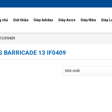
g chủ
Giới thiệu
Giày Adidas
Giày Asics
Giày Nike
Giày L
 13 IF0409
S BARRICADE 13 IF0409