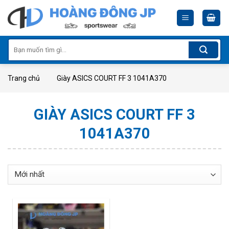
Skip
to
content
Tìm
kiếm:
Trang chủ
Giày ASICS COURT FF 3 1041A370
GIÀY ASICS COURT FF 3
1041A370