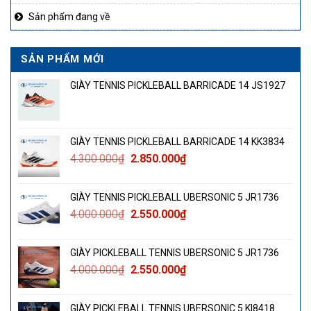
Sản phẩm đang về
SẢN PHẨM MỚI
GIÀY TENNIS PICKLEBALL BARRICADE 14 JS1927
GIÀY TENNIS PICKLEBALL BARRICADE 14 KK3834
Giá
Giá
4.300.000
₫
2.850.000
₫
gốc
hiện
là:
tại
GIÀY TENNIS PICKLEBALL UBERSONIC 5 JR1736
4.300.000₫.
là:
Giá
Giá
4.000.000
₫
2.550.000
₫
2.850.000₫.
gốc
hiện
là:
tại
GIÀY PICKLEBALL TENNIS UBERSONIC 5 JR1736
4.000.000₫.
là:
Giá
Giá
4.000.000
₫
2.550.000
₫
2.550.000₫.
gốc
hiện
là:
tại
GIÀY PICKLEBALL TENNIS UBERSONIC 5 KI8418