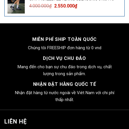
4.000.000₫.
là:
Giá
Giá
4.000.000
₫
2.550.000
₫
2.550.000₫.
gốc
hiện
là:
tại
4.000.000₫.
là:
2.550.000₫.
MIỄN PHÍ SHIP TOÀN QUỐC
Chúng tôi FREESHIP đơn hàng từ 0 vnd
DỊCH VỤ CHU ĐÁO
Mang đến cho bạn sự chu đáo trong dịch vụ, chất
lượng trong sản phẩm.
NHẬN ĐẶT HÀNG QUỐC TẾ
Nhận đặt hàng từ nước ngoài về Viêt Nam với chi phí
thấp nhất.
LIÊN HỆ