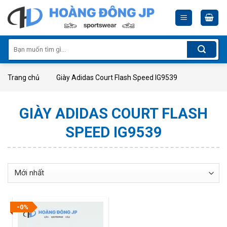
Skip
to
content
Tìm
kiếm:
Trang chủ
Giày Adidas Court Flash Speed IG9539
GIÀY ADIDAS COURT FLASH
SPEED IG9539
-0%