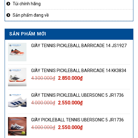
Túi chính hãng
Sản phẩm đang về
SẢN PHẨM MỚI
GIÀY TENNIS PICKLEBALL BARRICADE 14 JS1927
GIÀY TENNIS PICKLEBALL BARRICADE 14 KK3834
Giá
Giá
4.300.000
₫
2.850.000
₫
gốc
hiện
là:
tại
GIÀY TENNIS PICKLEBALL UBERSONIC 5 JR1736
4.300.000₫.
là:
Giá
Giá
4.000.000
₫
2.550.000
₫
2.850.000₫.
gốc
hiện
là:
tại
GIÀY PICKLEBALL TENNIS UBERSONIC 5 JR1736
4.000.000₫.
là:
Giá
Giá
4.000.000
₫
2.550.000
₫
2.550.000₫.
gốc
hiện