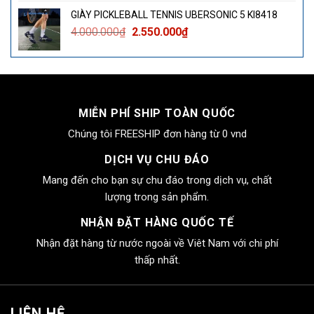
là:
tại
GIÀY PICKLEBALL TENNIS UBERSONIC 5 KI8418
4.000.000₫.
là:
Giá
Giá
4.000.000
₫
2.550.000
₫
2.550.000₫.
gốc
hiện
là:
tại
4.000.000₫.
là:
2.550.000₫.
MIỄN PHÍ SHIP TOÀN QUỐC
Chúng tôi FREESHIP đơn hàng từ 0 vnd
DỊCH VỤ CHU ĐÁO
Mang đến cho bạn sự chu đáo trong dịch vụ, chất
lượng trong sản phẩm.
NHẬN ĐẶT HÀNG QUỐC TẾ
Nhận đặt hàng từ nước ngoài về Viêt Nam với chi phí
thấp nhất.
LIÊN HỆ