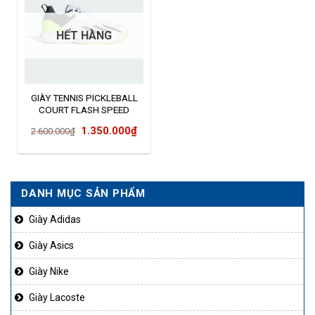
HẾT HÀNG
GIÀY TENNIS PICKLEBALL
COURT FLASH SPEED
IG9539
Giá
Giá
1.350.000
₫
2.600.000
₫
gốc
hiện
là:
tại
2.600.000₫.
là:
DANH MỤC SẢN PHẨM
1.350.000₫.
Giày Adidas
Giày Asics
Giày Nike
Giày Lacoste