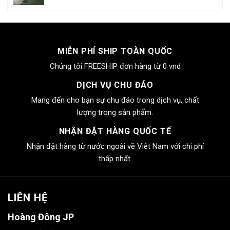
gốc
hiện
là:
tại
4.000.000₫.
là:
2.550.000₫.
MIỄN PHÍ SHIP TOÀN QUỐC
Chúng tôi FREESHIP đơn hàng từ 0 vnd
DỊCH VỤ CHU ĐÁO
Mang đến cho bạn sự chu đáo trong dịch vụ, chất
lượng trong sản phẩm.
NHẬN ĐẶT HÀNG QUỐC TẾ
Nhận đặt hàng từ nước ngoài về Viêt Nam với chi phí
thấp nhất.
LIÊN HỆ
Hoàng Đông JP