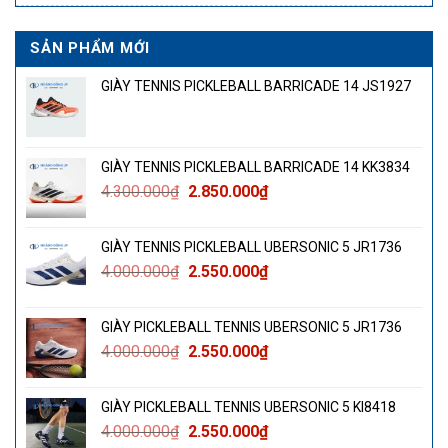
SẢN PHẨM MỚI
GIÀY TENNIS PICKLEBALL BARRICADE 14 JS1927
GIÀY TENNIS PICKLEBALL BARRICADE 14 KK3834
Giá
Giá
4.300.000
₫
2.850.000
₫
gốc
hiện
là:
tại
GIÀY TENNIS PICKLEBALL UBERSONIC 5 JR1736
4.300.000₫.
là:
Giá
Giá
4.000.000
₫
2.550.000
₫
2.850.000₫.
gốc
hiện
là:
tại
GIÀY PICKLEBALL TENNIS UBERSONIC 5 JR1736
4.000.000₫.
là:
Giá
Giá
4.000.000
₫
2.550.000
₫
2.550.000₫.
gốc
hiện
là:
tại
GIÀY PICKLEBALL TENNIS UBERSONIC 5 KI8418
4.000.000₫.
là:
Giá
Giá
4.000.000
₫
2.550.000
₫
2.550.000₫.