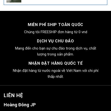
gốc
hiện
là:
tại
4.000.000₫.
là:
2.550.000₫.
MIỄN PHÍ SHIP TOÀN QUỐC
Chúng tôi FREESHIP đơn hàng từ 0 vnd
DỊCH VỤ CHU ĐÁO
Mang đến cho bạn sự chu đáo trong dịch vụ, chất
lượng trong sản phẩm.
NHẬN ĐẶT HÀNG QUỐC TẾ
Nhận đặt hàng từ nước ngoài về Viêt Nam với chi phí
thấp nhất.
LIÊN HỆ
Hoàng Đông JP