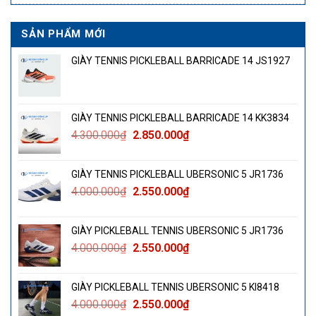
SẢN PHẨM MỚI
GIÀY TENNIS PICKLEBALL BARRICADE 14 JS1927
GIÀY TENNIS PICKLEBALL BARRICADE 14 KK3834
Giá
Giá
4.300.000
₫
2.850.000
₫
gốc
hiện
là:
tại
GIÀY TENNIS PICKLEBALL UBERSONIC 5 JR1736
4.300.000₫.
là:
Giá
Giá
4.000.000
₫
2.550.000
₫
2.850.000₫.
gốc
hiện
là:
tại
GIÀY PICKLEBALL TENNIS UBERSONIC 5 JR1736
4.000.000₫.
là:
Giá
Giá
4.000.000
₫
2.550.000
₫
2.550.000₫.
gốc
hiện
là:
tại
GIÀY PICKLEBALL TENNIS UBERSONIC 5 KI8418
4.000.000₫.
là:
Giá
Giá
4.000.000
₫
2.550.000
₫
2.550.000₫.