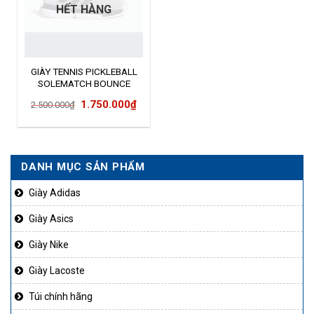
HẾT HÀNG
GIÀY TENNIS PICKLEBALL
SOLEMATCH BOUNCE
FU8118
Giá
Giá
1.750.000
₫
2.500.000
₫
gốc
hiện
là:
tại
2.500.000₫.
là:
DANH MỤC SẢN PHẨM
1.750.000₫.
Giày Adidas
Giày Asics
Giày Nike
Giày Lacoste
Túi chính hãng