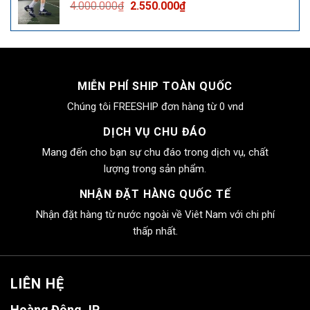
Giá
Giá
4.000.000
₫
2.550.000
₫
2.550.000₫.
gốc
hiện
là:
tại
4.000.000₫.
là:
2.550.000₫.
MIỄN PHÍ SHIP TOÀN QUỐC
Chúng tôi FREESHIP đơn hàng từ 0 vnd
DỊCH VỤ CHU ĐÁO
Mang đến cho bạn sự chu đáo trong dịch vụ, chất
lượng trong sản phẩm.
NHẬN ĐẶT HÀNG QUỐC TẾ
Nhận đặt hàng từ nước ngoài về Viêt Nam với chi phí
thấp nhất.
LIÊN HỆ
Hoàng Đông JP