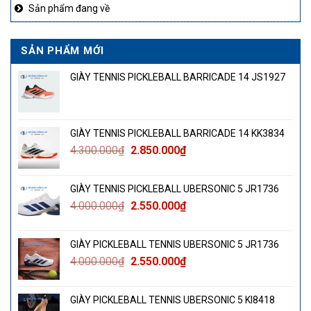
Sản phẩm đang về
SẢN PHẨM MỚI
GIÀY TENNIS PICKLEBALL BARRICADE 14 JS1927
GIÀY TENNIS PICKLEBALL BARRICADE 14 KK3834
Giá
Giá
4.300.000
₫
2.850.000
₫
gốc
hiện
là:
tại
GIÀY TENNIS PICKLEBALL UBERSONIC 5 JR1736
4.300.000₫.
là:
Giá
Giá
4.000.000
₫
2.550.000
₫
2.850.000₫.
gốc
hiện
là:
tại
GIÀY PICKLEBALL TENNIS UBERSONIC 5 JR1736
4.000.000₫.
là:
Giá
Giá
4.000.000
₫
2.550.000
₫
2.550.000₫.
gốc
hiện
là:
tại
GIÀY PICKLEBALL TENNIS UBERSONIC 5 KI8418
4.000.000₫.
là: