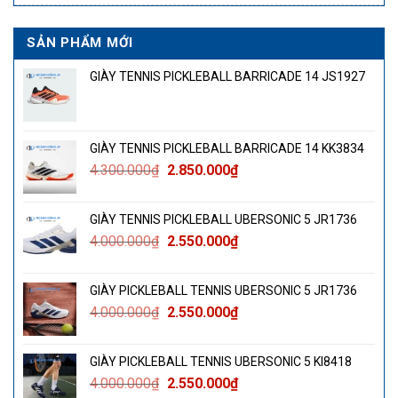
SẢN PHẨM MỚI
GIÀY TENNIS PICKLEBALL BARRICADE 14 JS1927
GIÀY TENNIS PICKLEBALL BARRICADE 14 KK3834
Giá
Giá
4.300.000
₫
2.850.000
₫
gốc
hiện
là:
tại
GIÀY TENNIS PICKLEBALL UBERSONIC 5 JR1736
4.300.000₫.
là:
Giá
Giá
4.000.000
₫
2.550.000
₫
2.850.000₫.
gốc
hiện
là:
tại
GIÀY PICKLEBALL TENNIS UBERSONIC 5 JR1736
4.000.000₫.
là:
Giá
Giá
4.000.000
₫
2.550.000
₫
2.550.000₫.
gốc
hiện
là:
tại
GIÀY PICKLEBALL TENNIS UBERSONIC 5 KI8418
4.000.000₫.
là:
Giá
Giá
4.000.000
₫
2.550.000
₫
2.550.000₫.