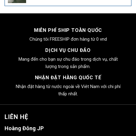
gốc
hiện
là:
tại
4.000.000₫.
là:
2.550.000₫.
MIỄN PHÍ SHIP TOÀN QUỐC
Chúng tôi FREESHIP đơn hàng từ 0 vnd
DỊCH VỤ CHU ĐÁO
Mang đến cho bạn sự chu đáo trong dịch vụ, chất
lượng trong sản phẩm.
NHẬN ĐẶT HÀNG QUỐC TẾ
Nhận đặt hàng từ nước ngoài về Viêt Nam với chi phí
thấp nhất.
LIÊN HỆ
Hoàng Đông JP