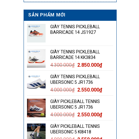
SẢN PHẨM MỚI
GIÀY TENNIS PICKLEBALL
BARRICADE 14 JS1927
GIÀY TENNIS PICKLEBALL
BARRICADE 14 KK3834
Giá
Giá
4.300.000
₫
2.850.000
₫
gốc
hiện
GIÀY TENNIS PICKLEBALL
là:
tại
UBERSONIC 5 JR1736
4.300.000₫.
là:
Giá
Giá
4.000.000
₫
2.550.000
₫
2.850.000₫.
gốc
hiện
GIÀY PICKLEBALL TENNIS
là:
tại
UBERSONIC 5 JR1736
4.000.000₫.
là:
Giá
Giá
4.000.000
₫
2.550.000
₫
2.550.000₫.
gốc
hiện
GIÀY PICKLEBALL TENNIS
là:
tại
UBERSONIC 5 KI8418
4.000.000₫.
là: