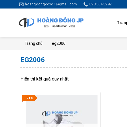
Skip
hoangdongcdxd1@gmail.com
098 864 3292
to
content
Tran
Trang chủ
eg2006
EG2006
Hiển thị kết quả duy nhất
-21%