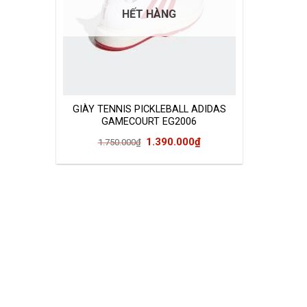
HẾT HÀNG
GIÀY TENNIS PICKLEBALL ADIDAS
GAMECOURT EG2006
Giá
Giá
1.390.000
₫
1.750.000
₫
gốc
hiện
là:
tại
1.750.000₫.
là:
1.390.000₫.