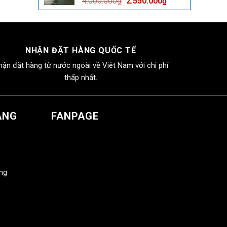
Giá
Giá
4.000.000
₫
2.550.000
₫
2.550.000₫.
gốc
hiện
là:
tại
4.000.000₫.
là:
2.550.000₫.
NHẬN ĐẶT HÀNG QUỐC TẾ
hận đặt hàng từ nước ngoài về Viêt Nam với chi phí
thấp nhất.
ÀNG
FANPAGE
àng