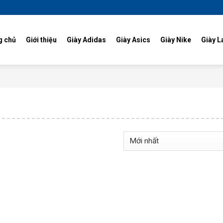
g chủ
Giới thiệu
Giày Adidas
Giày Asics
Giày Nike
Giày L