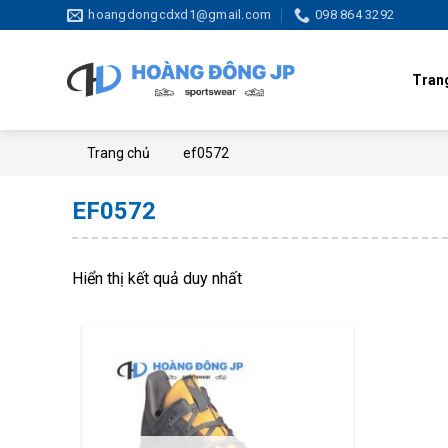
Skip
hoangdongcdxd1@gmail.com
098 864 3292
to
content
Tran
Trang chủ
ef0572
EF0572
Hiển thị kết quả duy nhất