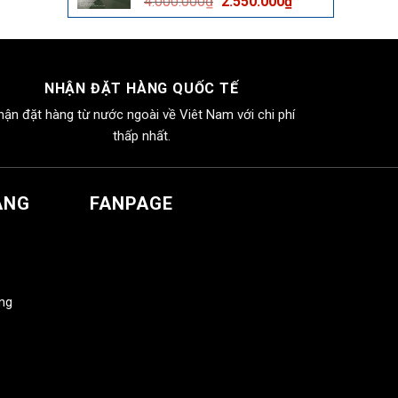
Giá
Giá
4.000.000
₫
2.550.000
₫
2.550.000₫.
gốc
hiện
là:
tại
4.000.000₫.
là:
2.550.000₫.
NHẬN ĐẶT HÀNG QUỐC TẾ
hận đặt hàng từ nước ngoài về Viêt Nam với chi phí
thấp nhất.
ÀNG
FANPAGE
àng