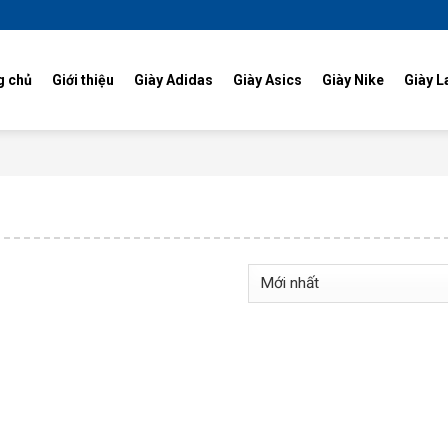
g chủ
Giới thiệu
Giày Adidas
Giày Asics
Giày Nike
Giày L