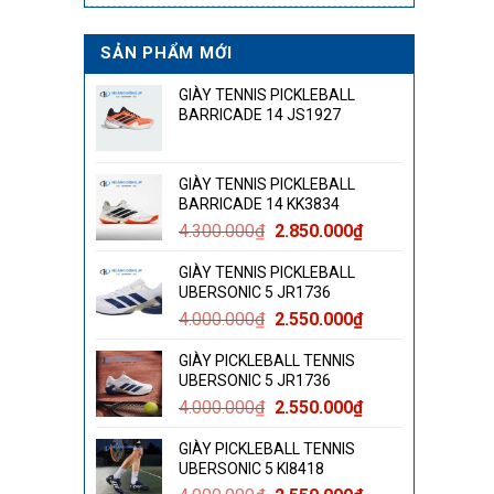
SẢN PHẨM MỚI
GIÀY TENNIS PICKLEBALL
BARRICADE 14 JS1927
GIÀY TENNIS PICKLEBALL
BARRICADE 14 KK3834
Giá
Giá
4.300.000
₫
2.850.000
₫
gốc
hiện
GIÀY TENNIS PICKLEBALL
là:
tại
UBERSONIC 5 JR1736
4.300.000₫.
là:
Giá
Giá
4.000.000
₫
2.550.000
₫
2.850.000₫.
gốc
hiện
GIÀY PICKLEBALL TENNIS
là:
tại
UBERSONIC 5 JR1736
4.000.000₫.
là:
Giá
Giá
4.000.000
₫
2.550.000
₫
2.550.000₫.
gốc
hiện
GIÀY PICKLEBALL TENNIS
là:
tại
UBERSONIC 5 KI8418
4.000.000₫.
là: