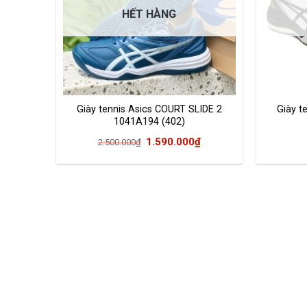
HẾT HÀNG
Giày tennis Asics COURT SLIDE 2
Giày t
1041A194 (402)
Giá
Giá
1.590.000
₫
2.500.000
₫
gốc
hiện
là:
tại
2.500.000₫.
là:
1.590.000₫.