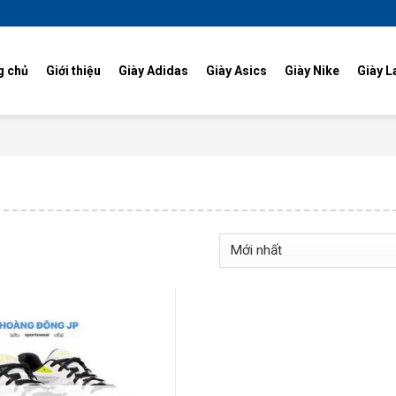
g chủ
Giới thiệu
Giày Adidas
Giày Asics
Giày Nike
Giày L