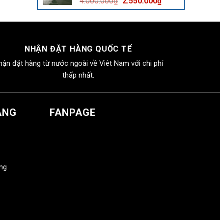
Giá
Giá
4.000.000
₫
2.550.000
₫
2.550.000₫.
gốc
hiện
là:
tại
4.000.000₫.
là:
2.550.000₫.
NHẬN ĐẶT HÀNG QUỐC TẾ
hận đặt hàng từ nước ngoài về Viêt Nam với chi phí
thấp nhất.
ÀNG
FANPAGE
àng