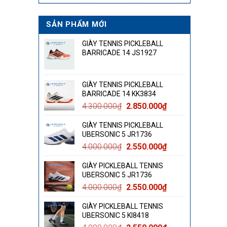
SẢN PHẨM MỚI
GIÀY TENNIS PICKLEBALL
BARRICADE 14 JS1927
GIÀY TENNIS PICKLEBALL
BARRICADE 14 KK3834
Giá
Giá
4.300.000
₫
2.850.000
₫
gốc
hiện
GIÀY TENNIS PICKLEBALL
là:
tại
UBERSONIC 5 JR1736
4.300.000₫.
là:
Giá
Giá
4.000.000
₫
2.550.000
₫
2.850.000₫.
gốc
hiện
GIÀY PICKLEBALL TENNIS
là:
tại
UBERSONIC 5 JR1736
4.000.000₫.
là:
Giá
Giá
4.000.000
₫
2.550.000
₫
2.550.000₫.
gốc
hiện
GIÀY PICKLEBALL TENNIS
là:
tại
UBERSONIC 5 KI8418
4.000.000₫.
là: