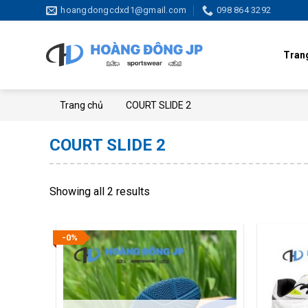
Skip
hoangdongcdxd1@gmail.com
098 864 3292
to
content
Tran
Trang chủ
COURT SLIDE 2
COURT SLIDE 2
Showing all 2 results
-0%