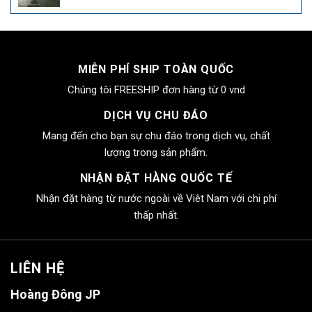
gốc
hiện
là:
tại
4.000.000₫.
là:
2.550.000₫.
MIỄN PHÍ SHIP TOÀN QUỐC
Chúng tôi FREESHIP đơn hàng từ 0 vnd
DỊCH VỤ CHU ĐÁO
Mang đến cho bạn sự chu đáo trong dịch vụ, chất
lượng trong sản phẩm.
NHẬN ĐẶT HÀNG QUỐC TẾ
Nhận đặt hàng từ nước ngoài về Viêt Nam với chi phí
thấp nhất.
LIÊN HỆ
Hoàng Đông JP