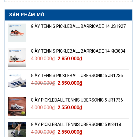
SẢN PHẨM MỚI
GIÀY TENNIS PICKLEBALL BARRICADE 14 JS1927
GIÀY TENNIS PICKLEBALL BARRICADE 14 KK3834
Giá
Giá
4.300.000
₫
2.850.000
₫
gốc
hiện
là:
tại
GIÀY TENNIS PICKLEBALL UBERSONIC 5 JR1736
4.300.000₫.
là:
Giá
Giá
4.000.000
₫
2.550.000
₫
2.850.000₫.
gốc
hiện
là:
tại
GIÀY PICKLEBALL TENNIS UBERSONIC 5 JR1736
4.000.000₫.
là:
Giá
Giá
4.000.000
₫
2.550.000
₫
2.550.000₫.
gốc
hiện
là:
tại
GIÀY PICKLEBALL TENNIS UBERSONIC 5 KI8418
4.000.000₫.
là:
Giá
Giá
4.000.000
₫
2.550.000
₫
2.550.000₫.