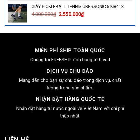
là:
tại
GIÀY PICKLEBALL TENNIS UBERSONIC 5 KI8418
4.000.000₫.
là:
Giá
Giá
4.000.000
₫
2.550.000
₫
2.550.000₫.
gốc
hiện
là:
tại
4.000.000₫.
là:
2.550.000₫.
MIỄN PHÍ SHIP TOÀN QUỐC
Chúng tôi FREESHIP đơn hàng từ 0 vnd
DỊCH VỤ CHU ĐÁO
Mang đến cho bạn sự chu đáo trong dịch vụ, chất
lượng trong sản phẩm.
NHẬN ĐẶT HÀNG QUỐC TẾ
Nhận đặt hàng từ nước ngoài về Viêt Nam với chi phí
thấp nhất.
LIÊN HỆ