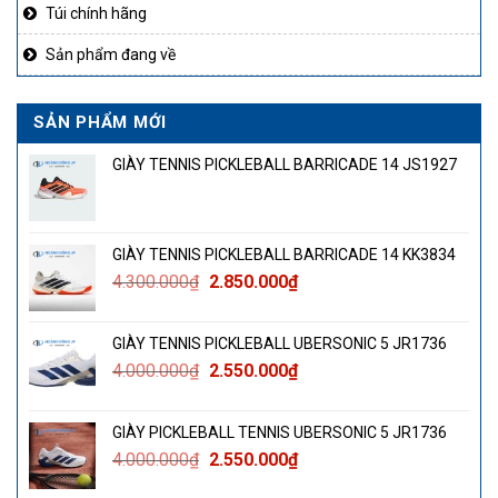
Túi chính hãng
Sản phẩm đang về
SẢN PHẨM MỚI
GIÀY TENNIS PICKLEBALL BARRICADE 14 JS1927
GIÀY TENNIS PICKLEBALL BARRICADE 14 KK3834
Giá
Giá
4.300.000
₫
2.850.000
₫
gốc
hiện
là:
tại
GIÀY TENNIS PICKLEBALL UBERSONIC 5 JR1736
4.300.000₫.
là:
Giá
Giá
4.000.000
₫
2.550.000
₫
2.850.000₫.
gốc
hiện
là:
tại
GIÀY PICKLEBALL TENNIS UBERSONIC 5 JR1736
4.000.000₫.
là:
Giá
Giá
4.000.000
₫
2.550.000
₫
2.550.000₫.
gốc
hiện