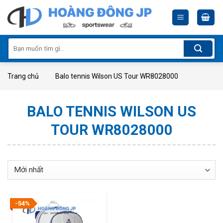
Skip
to
content
Tìm
kiếm:
Trang chủ
Balo tennis Wilson US Tour WR8028000
BALO TENNIS WILSON US
TOUR WR8028000
-54%