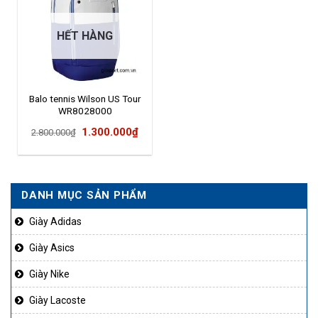
HẾT HÀNG
Balo tennis Wilson US Tour
WR8028000
Giá
Giá
1.300.000
₫
2.800.000
₫
gốc
hiện
là:
tại
2.800.000₫.
là:
DANH MỤC SẢN PHẨM
1.300.000₫.
Giày Adidas
Giày Asics
Giày Nike
Giày Lacoste