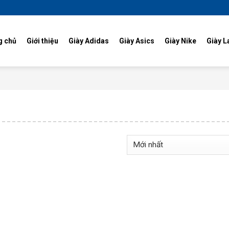
g chủ
Giới thiệu
Giày Adidas
Giày Asics
Giày Nike
Giày L