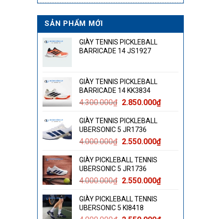
SẢN PHẨM MỚI
GIÀY TENNIS PICKLEBALL
BARRICADE 14 JS1927
GIÀY TENNIS PICKLEBALL
BARRICADE 14 KK3834
Giá
Giá
4.300.000
₫
2.850.000
₫
gốc
hiện
GIÀY TENNIS PICKLEBALL
là:
tại
UBERSONIC 5 JR1736
4.300.000₫.
là:
Giá
Giá
4.000.000
₫
2.550.000
₫
2.850.000₫.
gốc
hiện
GIÀY PICKLEBALL TENNIS
là:
tại
UBERSONIC 5 JR1736
4.000.000₫.
là:
Giá
Giá
4.000.000
₫
2.550.000
₫
2.550.000₫.
gốc
hiện
GIÀY PICKLEBALL TENNIS
là:
tại
UBERSONIC 5 KI8418
4.000.000₫.
là: