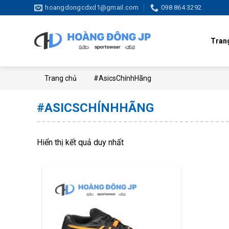
Skip
hoangdongcdxd1@gmail.com
098 864 3292
to
content
Tran
Trang chủ
#AsicsChínhHãng
#ASICSCHÍNHHÃNG
Hiển thị kết quả duy nhất