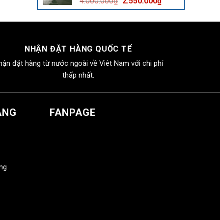
Giá
Giá
4.000.000
₫
2.550.000
₫
2.550.000₫.
gốc
hiện
là:
tại
4.000.000₫.
là:
2.550.000₫.
NHẬN ĐẶT HÀNG QUỐC TẾ
hận đặt hàng từ nước ngoài về Viêt Nam với chi phí
thấp nhất.
ÀNG
FANPAGE
àng