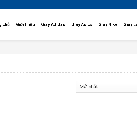
g chủ
Giới thiệu
Giày Adidas
Giày Asics
Giày Nike
Giày L