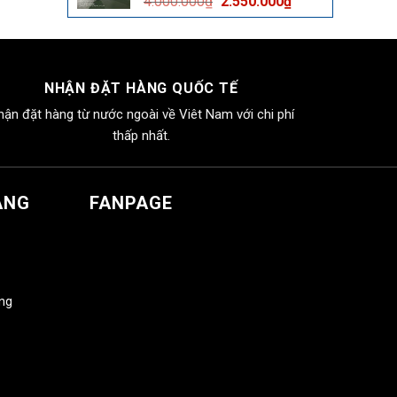
Giá
Giá
4.000.000
₫
2.550.000
₫
2.550.000₫.
gốc
hiện
là:
tại
4.000.000₫.
là:
2.550.000₫.
NHẬN ĐẶT HÀNG QUỐC TẾ
hận đặt hàng từ nước ngoài về Viêt Nam với chi phí
thấp nhất.
ÀNG
FANPAGE
àng