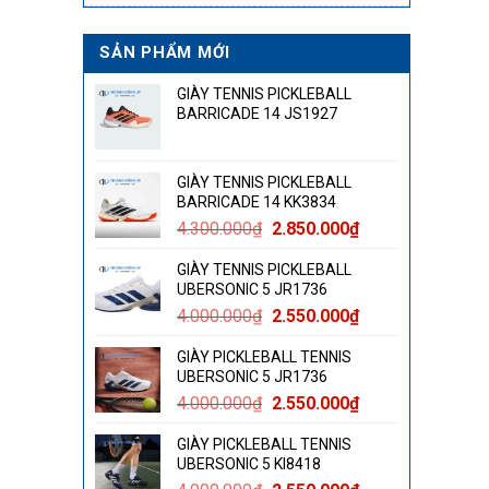
SẢN PHẨM MỚI
GIÀY TENNIS PICKLEBALL
BARRICADE 14 JS1927
GIÀY TENNIS PICKLEBALL
BARRICADE 14 KK3834
Giá
Giá
4.300.000
₫
2.850.000
₫
gốc
hiện
GIÀY TENNIS PICKLEBALL
là:
tại
UBERSONIC 5 JR1736
4.300.000₫.
là:
Giá
Giá
4.000.000
₫
2.550.000
₫
2.850.000₫.
gốc
hiện
GIÀY PICKLEBALL TENNIS
là:
tại
UBERSONIC 5 JR1736
4.000.000₫.
là:
Giá
Giá
4.000.000
₫
2.550.000
₫
2.550.000₫.
gốc
hiện
GIÀY PICKLEBALL TENNIS
là:
tại
UBERSONIC 5 KI8418
4.000.000₫.
là: