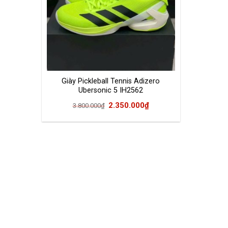
Giày Pickleball Tennis Adizero
Ubersonic 5 IH2562
Giá
Giá
2.350.000
₫
3.800.000
₫
gốc
hiện
là:
tại
3.800.000₫.
là:
2.350.000₫.