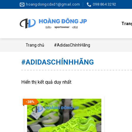
Skip
hoangdongcdxd1@gmail.com
098 864 3292
to
content
Tran
Trang chủ
#AdidasChínhHãng
#ADIDASCHÍNHHÃNG
Hiển thị kết quả duy nhất
-38%