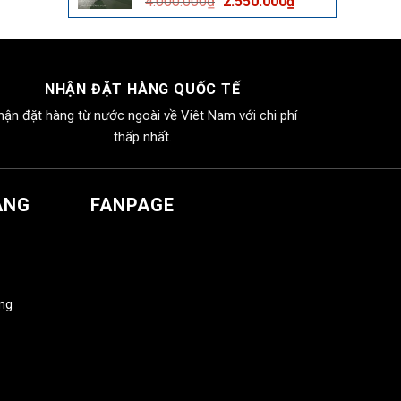
Giá
Giá
4.000.000
₫
2.550.000
₫
2.550.000₫.
gốc
hiện
là:
tại
4.000.000₫.
là:
2.550.000₫.
NHẬN ĐẶT HÀNG QUỐC TẾ
hận đặt hàng từ nước ngoài về Viêt Nam với chi phí
thấp nhất.
ÀNG
FANPAGE
àng