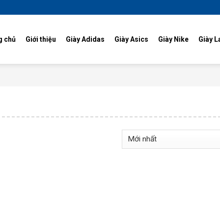
g chủ
Giới thiệu
Giày Adidas
Giày Asics
Giày Nike
Giày L