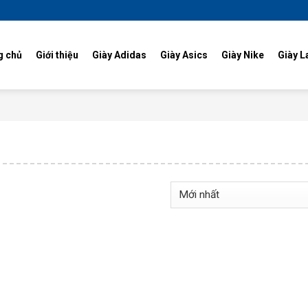
g chủ
Giới thiệu
Giày Adidas
Giày Asics
Giày Nike
Giày L