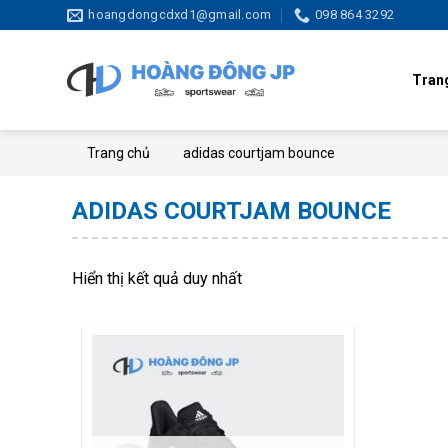
Skip
hoangdongcdxd1@gmail.com
098 864 3292
to
content
Tran
Trang chủ
adidas courtjam bounce
ADIDAS COURTJAM BOUNCE
Hiển thị kết quả duy nhất