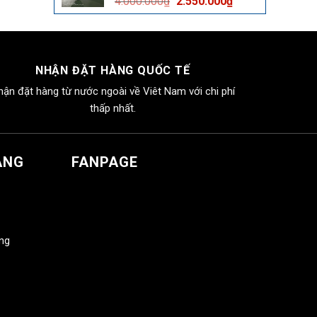
Giá
Giá
4.000.000
₫
2.550.000
₫
2.550.000₫.
gốc
hiện
là:
tại
4.000.000₫.
là:
2.550.000₫.
NHẬN ĐẶT HÀNG QUỐC TẾ
hận đặt hàng từ nước ngoài về Viêt Nam với chi phí
thấp nhất.
ÀNG
FANPAGE
àng