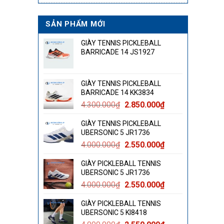
SẢN PHẨM MỚI
GIÀY TENNIS PICKLEBALL
BARRICADE 14 JS1927
GIÀY TENNIS PICKLEBALL
BARRICADE 14 KK3834
Giá
Giá
4.300.000
₫
2.850.000
₫
gốc
hiện
GIÀY TENNIS PICKLEBALL
là:
tại
UBERSONIC 5 JR1736
4.300.000₫.
là:
Giá
Giá
4.000.000
₫
2.550.000
₫
2.850.000₫.
gốc
hiện
GIÀY PICKLEBALL TENNIS
là:
tại
UBERSONIC 5 JR1736
4.000.000₫.
là:
Giá
Giá
4.000.000
₫
2.550.000
₫
2.550.000₫.
gốc
hiện
GIÀY PICKLEBALL TENNIS
là:
tại
UBERSONIC 5 KI8418
4.000.000₫.
là: