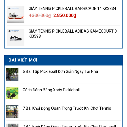
GIÀY TENNIS PICKLEBALL BARRICADE 14 KK3834
Giá
Giá
4.300.000
₫
2.850.000
₫
gốc
hiện
là:
tại
GIÀY TENNIS PICKLEBALL ADIDAS GAMECOURT 3
4.300.000₫.
là:
KI3598
2.850.000₫.
BÀI VIẾT MỚI
6 Bài Tập Pickleball Đơn Giản Ngay Tại Nhà
Cách Đánh Bóng Xoáy Pickleball
7 Bài Khởi Động Quan Trọng Trước Khi Chơi Tennis
7 Bài Khởi Động Quan Trọng Trước Khi Chơi Pickleball