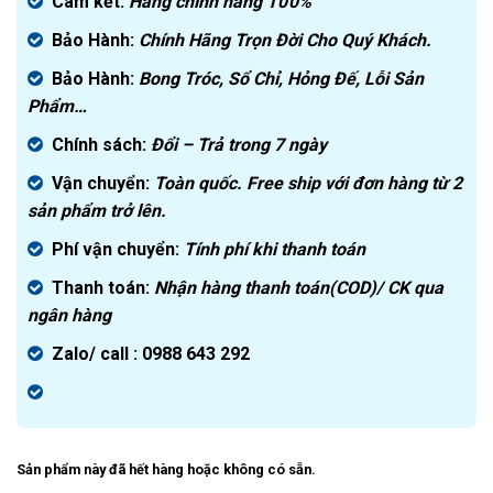
là:
hiện
Cam kết:
Hàng chính hãng
100%
2.000.000₫.
tại
Bảo Hành:
Chính Hãng Trọn Đời Cho Quý Khách.
là:
1.390.000₫.
Bảo Hành:
Bong Tróc, Sổ Chỉ, Hỏng Đế, Lỗi Sản
Phẩm…
Chính sách:
Đ
ổi – Trả trong 7 ngày
Vận chuyển:
Toàn quốc. Free ship với đơn hàng từ 2
sản phẩm trở lên.
Phí vận chuyển:
Tính phí khi thanh toán
Thanh toán:
Nhận hàng thanh toán(COD)/ CK qua
ngân hàng
Zalo/ call : 0988 643 292
Sản phẩm này đã hết hàng hoặc không có sẵn.