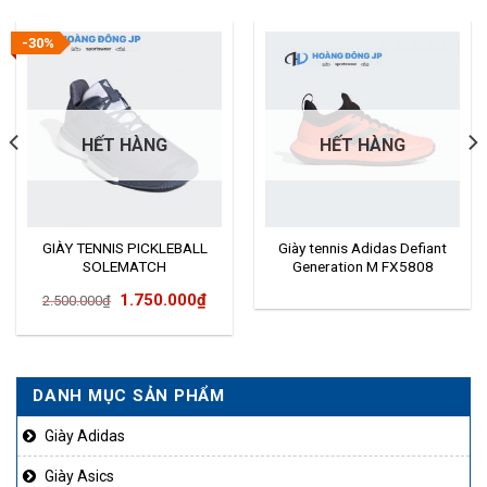
-30%
HẾT HÀNG
HẾT HÀNG
GIÀY TENNIS PICKLEBALL
Giày tennis Adidas Defiant
SOLEMATCH
Generation M FX5808
BOUNCE EE9562
Giá
Giá
1.750.000
₫
2.500.000
₫
gốc
hiện
là:
tại
2.500.000₫.
là:
DANH MỤC SẢN PHẨM
1.750.000₫.
Giày Adidas
Giày Asics