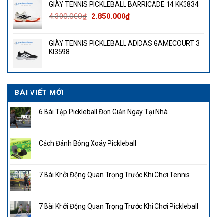
GIÀY TENNIS PICKLEBALL BARRICADE 14 KK3834
Giá
Giá
4.300.000
₫
2.850.000
₫
gốc
hiện
là:
tại
GIÀY TENNIS PICKLEBALL ADIDAS GAMECOURT 3
4.300.000₫.
là:
KI3598
2.850.000₫.
BÀI VIẾT MỚI
6 Bài Tập Pickleball Đơn Giản Ngay Tại Nhà
Cách Đánh Bóng Xoáy Pickleball
7 Bài Khởi Động Quan Trọng Trước Khi Chơi Tennis
7 Bài Khởi Động Quan Trọng Trước Khi Chơi Pickleball