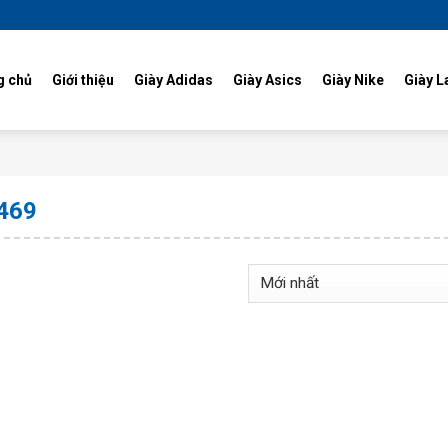
g chủ
Giới thiệu
Giày Adidas
Giày Asics
Giày Nike
Giày L
469