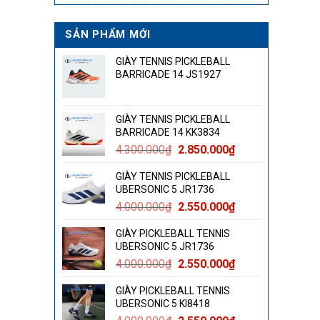
SẢN PHẨM MỚI
GIÀY TENNIS PICKLEBALL
BARRICADE 14 JS1927
GIÀY TENNIS PICKLEBALL
BARRICADE 14 KK3834
Giá
Giá
4.300.000
₫
2.850.000
₫
gốc
hiện
GIÀY TENNIS PICKLEBALL
là:
tại
UBERSONIC 5 JR1736
4.300.000₫.
là:
Giá
Giá
4.000.000
₫
2.550.000
₫
2.850.000₫.
gốc
hiện
GIÀY PICKLEBALL TENNIS
là:
tại
UBERSONIC 5 JR1736
4.000.000₫.
là:
Giá
Giá
4.000.000
₫
2.550.000
₫
2.550.000₫.
gốc
hiện
GIÀY PICKLEBALL TENNIS
là:
tại
UBERSONIC 5 KI8418
4.000.000₫.
là: