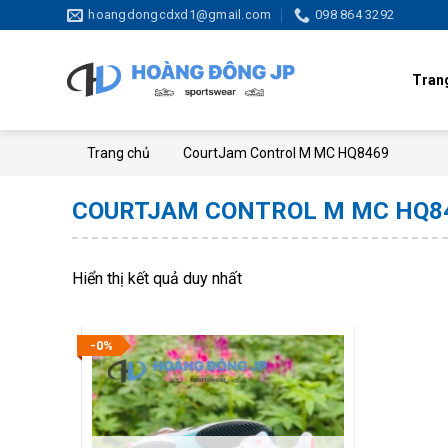
Skip
hoangdongcdxd1@gmail.com
098 864 3292
to
content
Tran
Trang chủ
CourtJam Control M MC HQ8469
COURTJAM CONTROL M MC HQ8
Hiển thị kết quả duy nhất
-0%