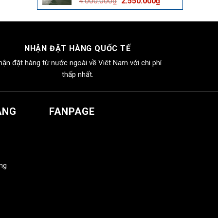
Giá
Giá
4.000.000
₫
2.550.000
₫
2.550.000₫.
gốc
hiện
là:
tại
4.000.000₫.
là:
2.550.000₫.
NHẬN ĐẶT HÀNG QUỐC TẾ
hận đặt hàng từ nước ngoài về Viêt Nam với chi phí
thấp nhất.
ÀNG
FANPAGE
àng